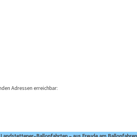
enden Adressen erreichbar:
Landstettener–Ballonfahrten – aus Freude am Ballonfahren